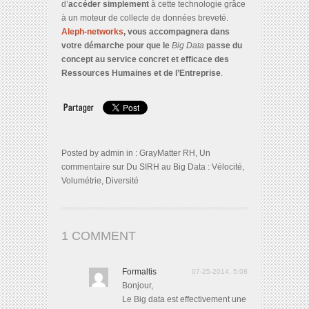
d’
accéder simplement
à cette technologie grâce
à un moteur de collecte de données breveté.
Aleph-networks
, vous accompagnera dans
votre démarche pour que le
Big Data
passe du
concept au service concret et efficace des
Ressources Humaines et de l’Entreprise
.
Posted by admin in :
GrayMatter
RH
,
Un
commentaire
sur Du SIRH au Big Data : Vélocité,
Volumétrie, Diversité
1 COMMENT
Formaltis
07-25-2014, 5:08
Bonjour,
Le Big data est effectivement une